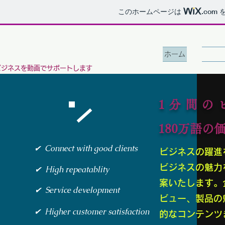
このホームページは
.com
を
ビジネスクリエーション
ホーム
企画・
ビジネスを動画でサポートします
1分間の
180万語の
✔︎ Connect with good clients
ビジネスの躍進
ビジネスの魅力
✔︎ High repeatablity
案いたします。
✔︎ Service development
ビュー、製品の
✔︎ Higher customer satisfaction
的なコンテンツ