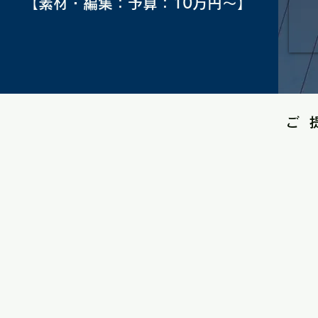
【素材・編集：予算：10万円～】
​