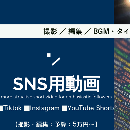
撮影 ／ 編集 ／ BGM・
SNS用動画
more atractive short video for enthusiastic followers
■Tiktok ■Instagram ​■YouTube Shorts
【撮影・編集：予算：5万円～】